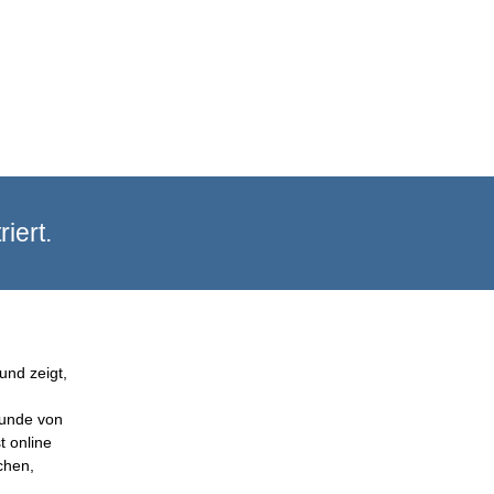
iert.
und zeigt,
Kunde von
t online
chen,