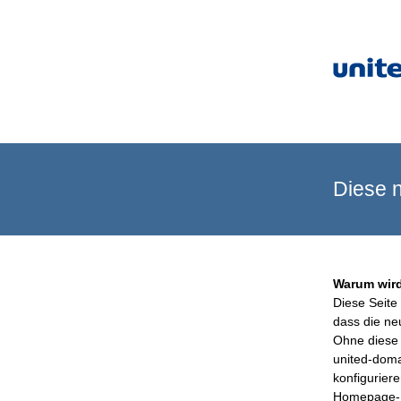
Diese n
Warum wird
Diese Seite 
dass die ne
Ohne diese 
united-doma
konfigurier
Homepage-B