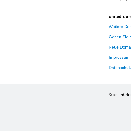
united-dom
Weitere Dom
Gehen Sie 
Neue Domai
Impressum
Datenschut
© united-d