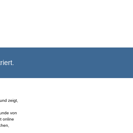
iert.
und zeigt,
Kunde von
t online
chen,