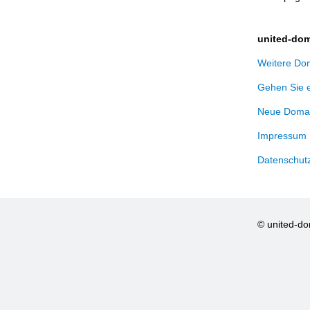
united-dom
Weitere Dom
Gehen Sie 
Neue Domai
Impressum
Datenschut
© united-d