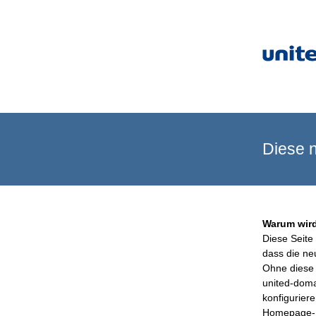
Diese n
Warum wird
Diese Seite 
dass die ne
Ohne diese 
united-doma
konfigurier
Homepage-B