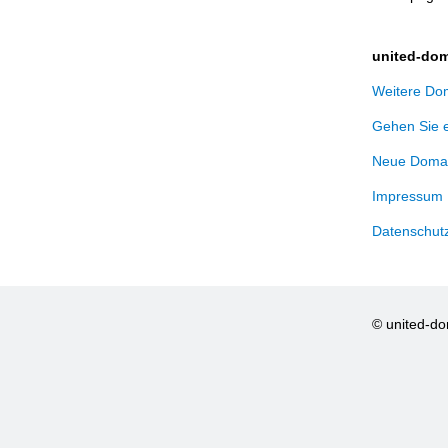
united-dom
Weitere Dom
Gehen Sie 
Neue Domai
Impressum
Datenschut
© united-d