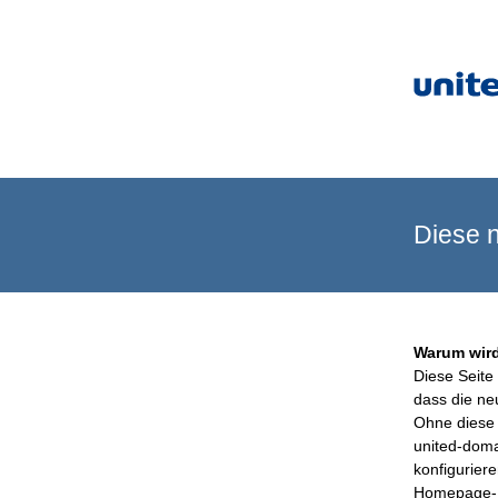
Diese n
Warum wird
Diese Seite 
dass die ne
Ohne diese 
united-doma
konfigurier
Homepage-B