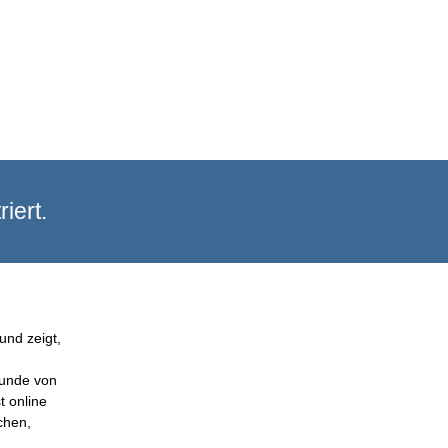
iert.
und zeigt,
Kunde von
t online
chen,