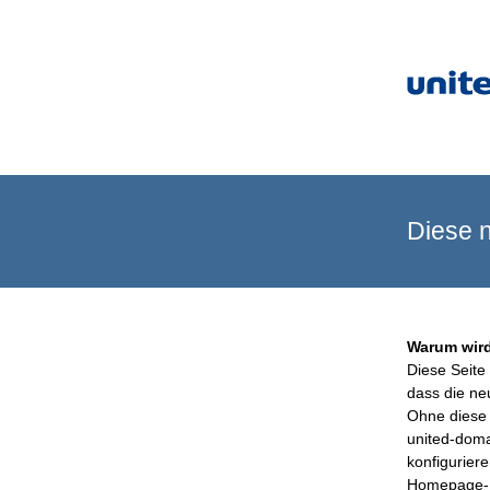
Diese n
Warum wird
Diese Seite 
dass die ne
Ohne diese 
united-doma
konfigurier
Homepage-B