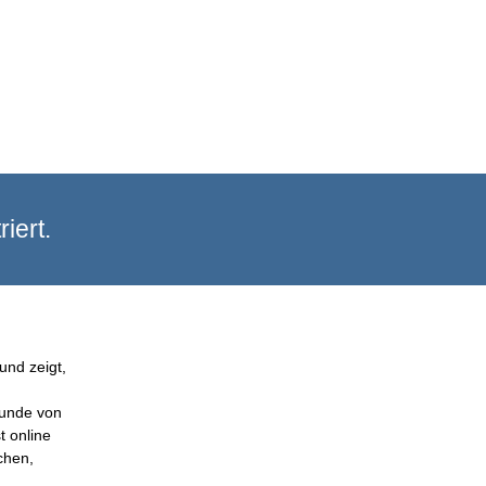
iert.
und zeigt,
Kunde von
t online
chen,