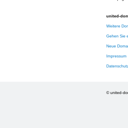
united-dom
Weitere Dom
Gehen Sie 
Neue Domai
Impressum
Datenschut
© united-d