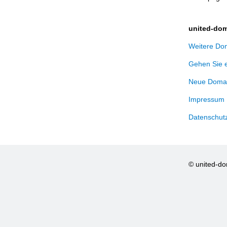
united-dom
Weitere Dom
Gehen Sie 
Neue Domai
Impressum
Datenschut
© united-d