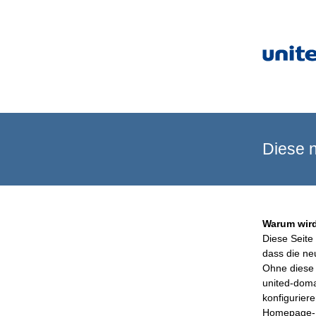
Diese n
Warum wird
Diese Seite 
dass die ne
Ohne diese 
united-doma
konfigurier
Homepage-B