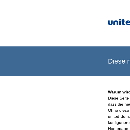
Diese n
Warum wird
Diese Seite 
dass die ne
Ohne diese 
united-doma
konfigurier
Homepage-B