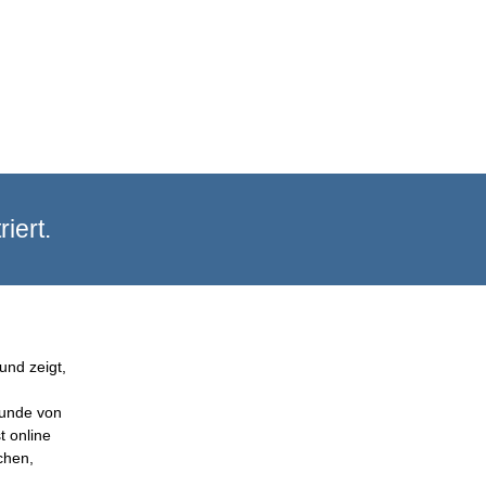
iert.
und zeigt,
Kunde von
t online
chen,