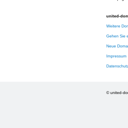
united-dom
Weitere Dom
Gehen Sie 
Neue Domai
Impressum
Datenschut
© united-d