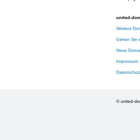
united-dom
Weitere Dom
Gehen Sie 
Neue Domai
Impressum
Datenschut
© united-d