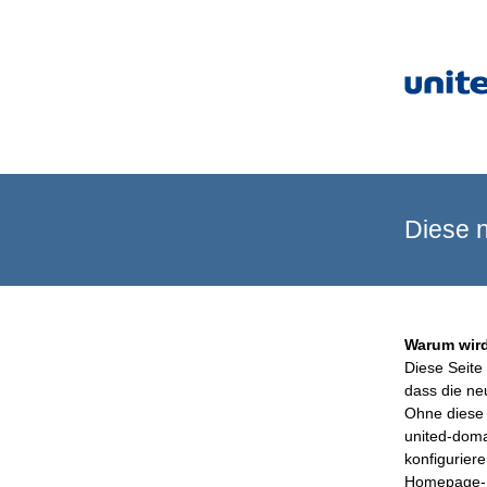
Diese n
Warum wird
Diese Seite 
dass die ne
Ohne diese 
united-doma
konfigurier
Homepage-B