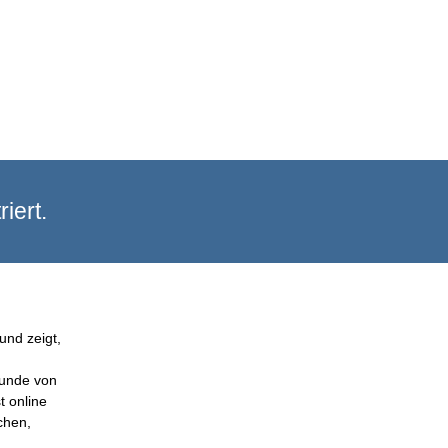
iert.
und zeigt,
Kunde von
t online
chen,