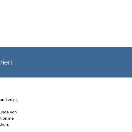
iert.
und zeigt,
Kunde von
t online
chen,