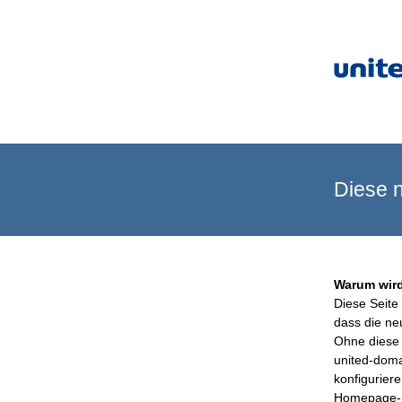
Diese n
Warum wird
Diese Seite 
dass die ne
Ohne diese 
united-doma
konfigurier
Homepage-B