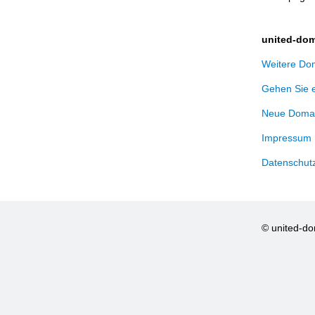
united-dom
Weitere Dom
Gehen Sie 
Neue Domai
Impressum
Datenschut
© united-d