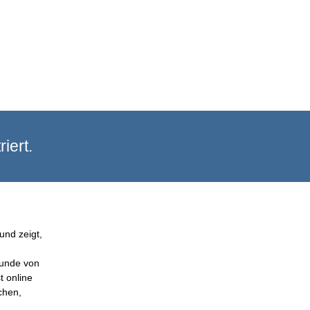
iert.
und zeigt,
Kunde von
t online
chen,