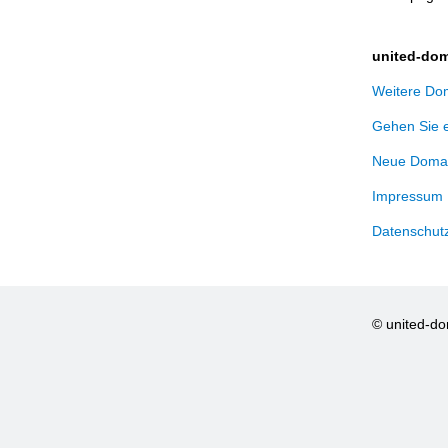
united-dom
Weitere Dom
Gehen Sie 
Neue Domai
Impressum
Datenschut
© united-d