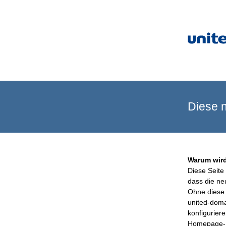
Diese n
Warum wird
Diese Seite 
dass die ne
Ohne diese 
united-doma
konfigurier
Homepage-B