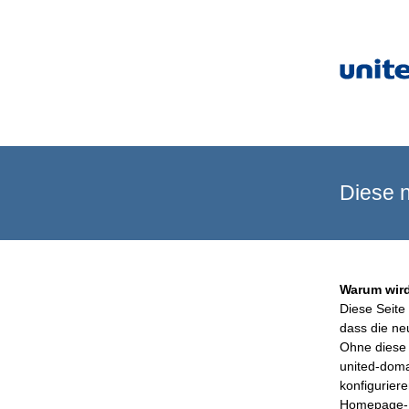
Diese n
Warum wird
Diese Seite 
dass die ne
Ohne diese 
united-doma
konfigurier
Homepage-B