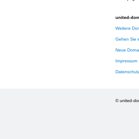
united-dom
Weitere Dom
Gehen Sie 
Neue Domai
Impressum
Datenschut
© united-d