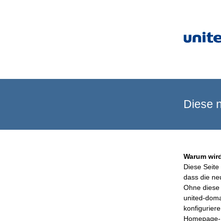
Diese n
Warum wird
Diese Seite 
dass die ne
Ohne diese 
united-doma
konfigurier
Homepage-B