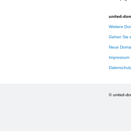
united-dom
Weitere Dom
Gehen Sie 
Neue Domai
Impressum
Datenschut
© united-d