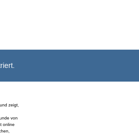
iert.
und zeigt,
Kunde von
t online
chen,