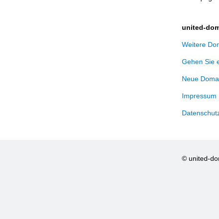
united-dom
Weitere Dom
Gehen Sie 
Neue Domai
Impressum
Datenschut
© united-d