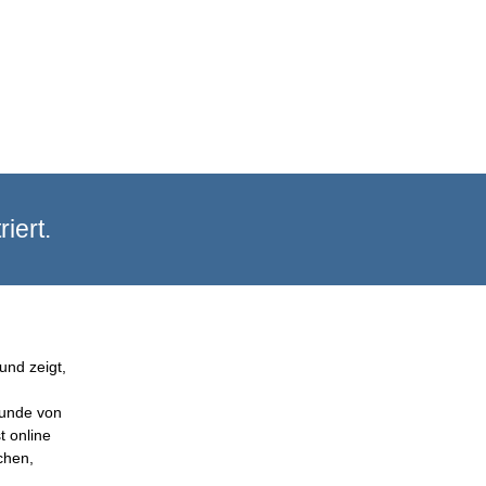
iert.
und zeigt,
Kunde von
t online
chen,