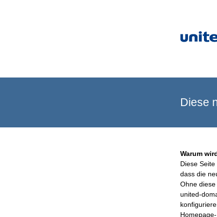
Diese n
Warum wird
Diese Seite 
dass die ne
Ohne diese 
united-doma
konfigurier
Homepage-B