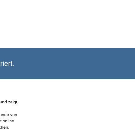
iert.
und zeigt,
Kunde von
t online
chen,