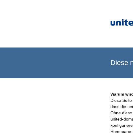
Diese n
Warum wird
Diese Seite 
dass die ne
Ohne diese 
united-doma
konfigurier
Homepage-B