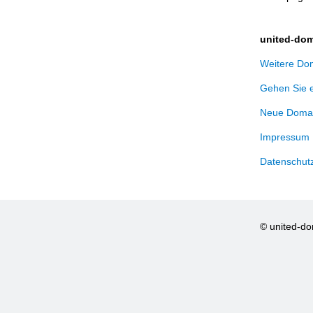
united-dom
Weitere Dom
Gehen Sie 
Neue Domai
Impressum
Datenschut
© united-d