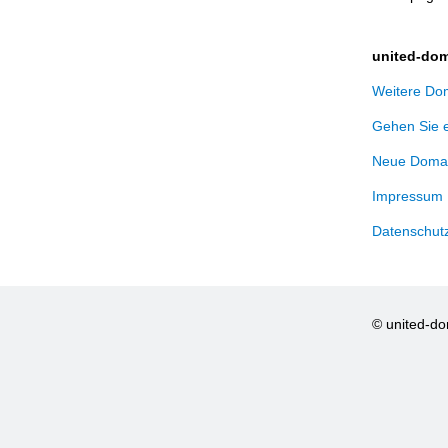
united-dom
Weitere Dom
Gehen Sie 
Neue Domai
Impressum
Datenschut
© united-d