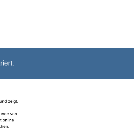
iert.
und zeigt,
Kunde von
t online
chen,