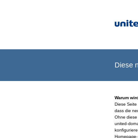
Diese n
Warum wird
Diese Seite 
dass die ne
Ohne diese 
united-doma
konfigurier
Homepage-B