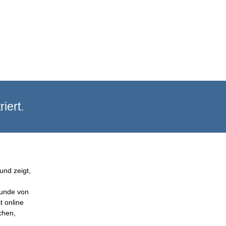
iert.
und zeigt,
Kunde von
t online
chen,