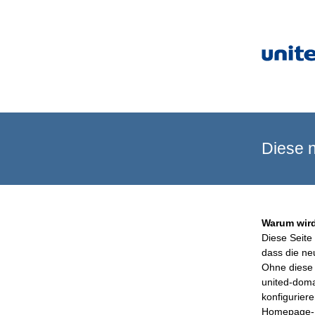
Diese n
Warum wird
Diese Seite 
dass die ne
Ohne diese 
united-doma
konfigurier
Homepage-B