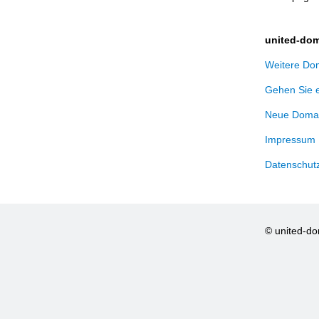
united-dom
Weitere Dom
Gehen Sie 
Neue Domai
Impressum
Datenschut
© united-d