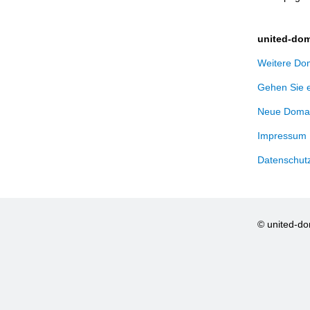
united-dom
Weitere Dom
Gehen Sie 
Neue Domai
Impressum
Datenschut
© united-d