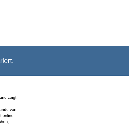
iert.
und zeigt,
Kunde von
t online
chen,