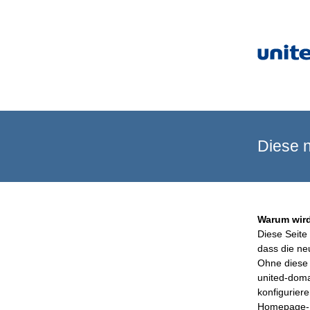
Diese n
Warum wird
Diese Seite 
dass die ne
Ohne diese 
united-doma
konfigurier
Homepage-B