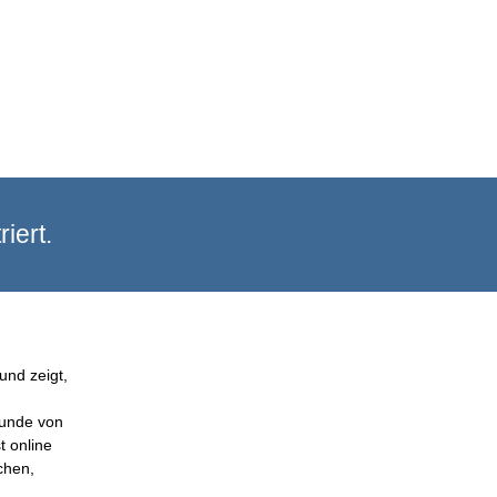
iert.
und zeigt,
Kunde von
t online
chen,