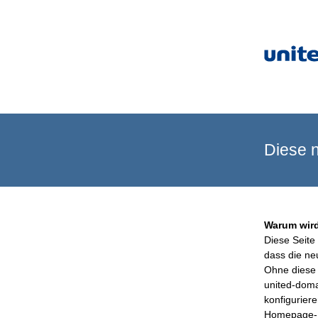
Diese n
Warum wird
Diese Seite 
dass die ne
Ohne diese 
united-doma
konfigurier
Homepage-B