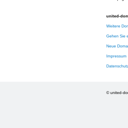
united-dom
Weitere Dom
Gehen Sie 
Neue Domai
Impressum
Datenschut
© united-d