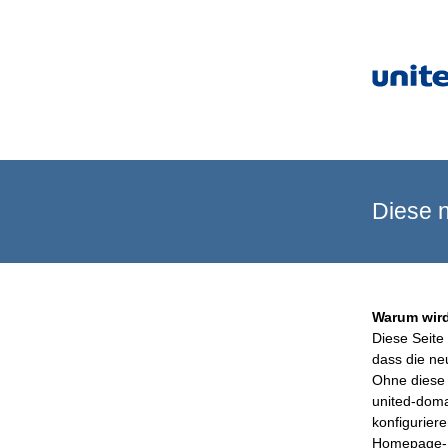
Diese n
Warum wird
Diese Seite 
dass die ne
Ohne diese 
united-doma
konfigurier
Homepage-B