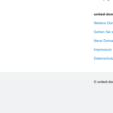
united-dom
Weitere Dom
Gehen Sie 
Neue Domai
Impressum
Datenschut
© united-d