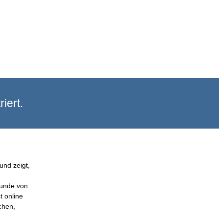
iert.
und zeigt,
Kunde von
t online
chen,