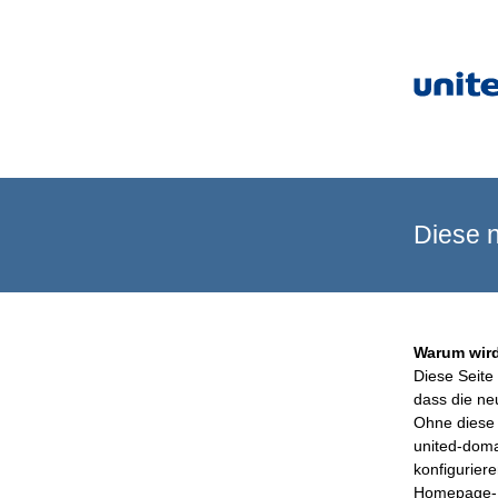
Diese n
Warum wird
Diese Seite 
dass die ne
Ohne diese 
united-doma
konfigurier
Homepage-B