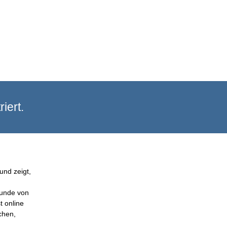
iert.
und zeigt,
Kunde von
t online
chen,