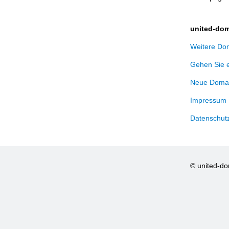
united-dom
Weitere Dom
Gehen Sie 
Neue Domai
Impressum
Datenschut
© united-d