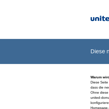
Diese n
Warum wird
Diese Seite 
dass die ne
Ohne diese 
united-doma
konfigurier
Homepage-B