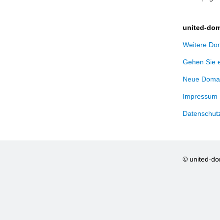
united-dom
Weitere Dom
Gehen Sie 
Neue Domai
Impressum
Datenschut
© united-d