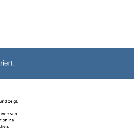
iert.
und zeigt,
Kunde von
t online
chen,