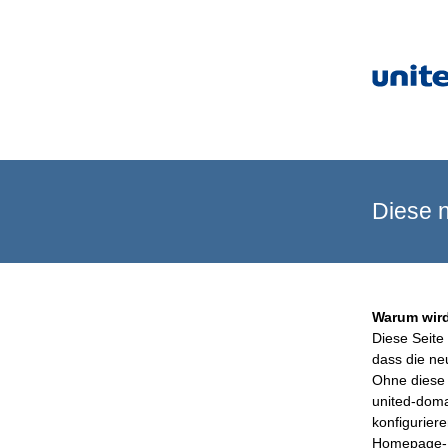
Diese n
Warum wird
Diese Seite 
dass die ne
Ohne diese 
united-doma
konfigurier
Homepage-B