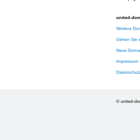
united-dom
Weitere Dom
Gehen Sie 
Neue Domai
Impressum
Datenschut
© united-d