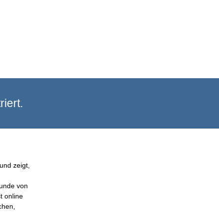
iert.
und zeigt,
Kunde von
t online
chen,